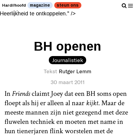
De mooiste manier om de Houders der Heerlijkheid te
magazine
steun ons
Hard//hoofd
ontkoppelen." />
De mooiste manier om de Houders der
Heerlijkheid te ontkoppelen." />
BH openen
Journalistiek
Tekst
Rutger Lemm
30 maart 2011
In
Friends
claimt Joey dat een BH soms open
floept als hij er alleen al naar
kijkt
. Maar de
meeste mannen zijn niet gezegend met deze
fluwelen techniek en moeten met name in
hun tienerjaren flink worstelen met de