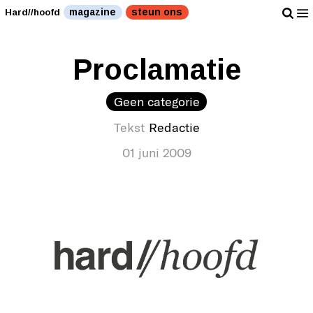
magazine
steun ons
Hard//hoofd
Proclamatie
Geen categorie
Tekst
Redactie
01 juni 2009