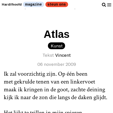
Gedichten op Hardhoofd. Vincent trapt af." />
magazine
steun ons
Hard//hoofd
Gedichten op Hardhoofd. Vincent trapt af." />
Atlas
Kunst
Tekst
Vincent
06 november 2009
Ik zal voorzichtig zijn. Op één been
met gekrulde tenen van een linkervoet
maak ik kringen in de goot, zachte deining
kijk ik naar de zon die langs de daken glijdt.
Het lijkt te trillen in mijn spieren.