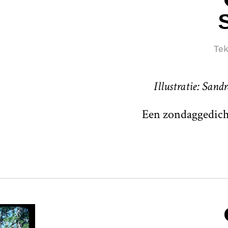
S
Tek
Illustratie: Sand
Een zondaggedich