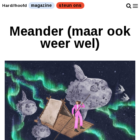
magazine
steun ons
Hard//hoofd
Meander (maar ook
weer wel)