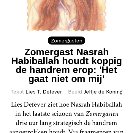
Zomergasten
Zomergast Nasrah
Habiballah houdt koppig
de handrem erop: 'Het
gaat niet om mij'
Tekst
Lies T. Defever
Beeld
Jeltje de Koning
Lies Defever ziet hoe Nasrah Habiballah
in het laatste seizoen van
Zomergasten
drie uur lang strategisch de handrem
aangetrokken houdt. Via fragmenten van