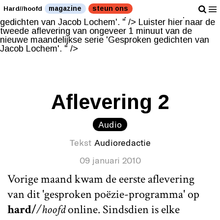
Luister hier naar de tweede aflevering van ongeveer 1
magazine
steun ons
Hard//hoofd
minuut van de nieuwe maandelijkse serie 'Gesproken
gedichten van Jacob Lochem'. " />
Luister hier naar de
tweede aflevering van ongeveer 1 minuut van de
nieuwe maandelijkse serie 'Gesproken gedichten van
Jacob Lochem'. " />
Aflevering 2
Audio
Tekst
Audioredactie
09 januari 2010
Vorige maand kwam de eerste aflevering
van dit 'gesproken poëzie-programma' op
hard/
/hoofd
online. Sindsdien is elke