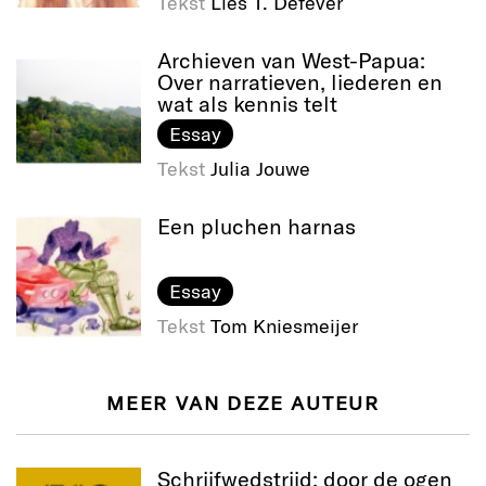
Tekst
Lies T. Defever
Archieven van West-Papua:
Over narratieven, liederen en
wat als kennis telt
Essay
Tekst
Julia Jouwe
Een pluchen harnas
Essay
Tekst
Tom Kniesmeijer
MEER VAN DEZE AUTEUR
Schrijfwedstrijd: door de ogen