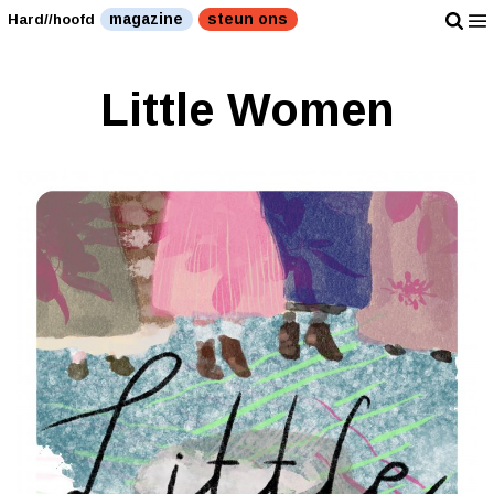
magazine
steun ons
Hard//hoofd
Little Women