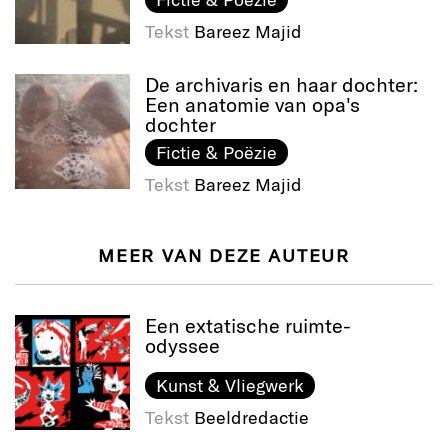
Tekst
Bareez Majid
De archivaris en haar dochter:
Een anatomie van opa's
dochter
Fictie & Poëzie
Tekst
Bareez Majid
MEER VAN DEZE AUTEUR
Een extatische ruimte-
odyssee
Kunst & Vliegwerk
Tekst
Beeldredactie