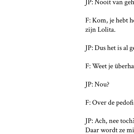
JP: Nooit van ge
F: Kom, je hebt h
zijn Lolita.
JP: Dus het is al 
F: Weet je überha
JP: Nou?
F: Over de pedofie
JP: Ach, nee toch
Daar wordt ze mis