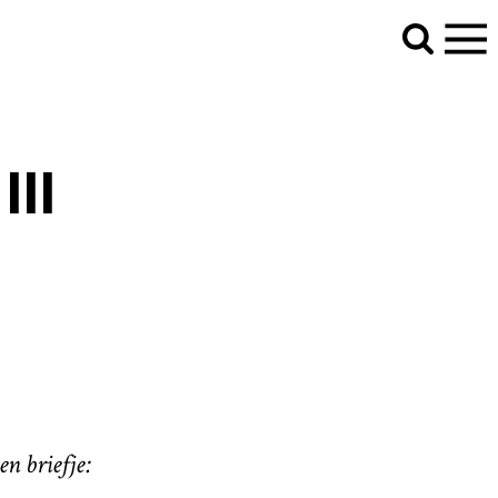
III
n briefje: