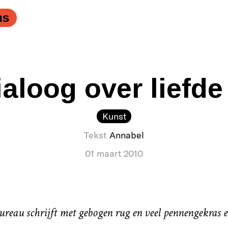
f." />
ns
aloog over liefde 
Kunst
Tekst
Annabel
01 maart 2010
eau schrijft met gebogen rug en veel pennengekras ee