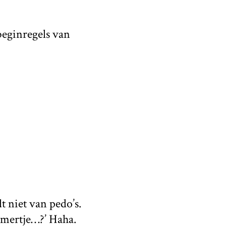
beginregels van
t niet van pedo’s.
mmertje…?’ Haha.