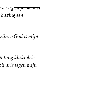
erst zag
en je me met
erbazing een
 zijn, o God is mijn
n tong klakt drie
ij drie tegen mijn