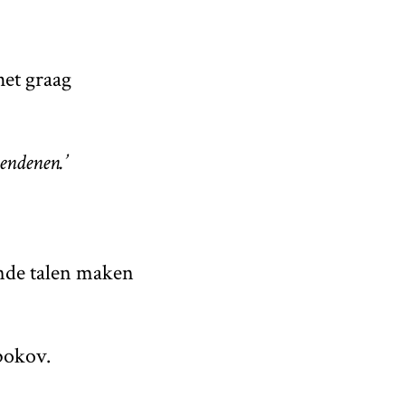
het graag
endenen.’
ende talen maken
bokov.