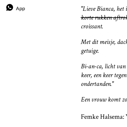
"Lieve Bianca, het i
App
korte rukken aftrok
croissant.
Met dit meisje, dach
getuige.
Bi-an-ca, licht van
keer, een keer tege
ondertanden."
Een vrouw komt zon
Femke Halsema: W