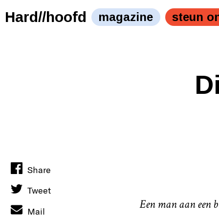
JP schrijft een liefdesbrief." />
JP schrijft een liefdesbrie
Hard//hoofd
magazine
steun o
Di
Share
Tweet
Een man aan een bur
Mail