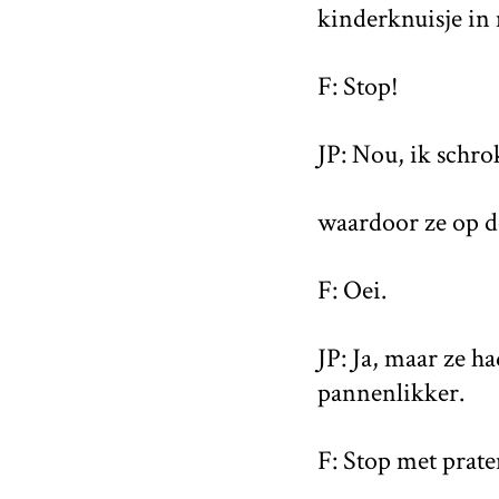
kinderknuisje in
F: Stop!
JP: Nou, ik schro
waardoor ze op de
F: Oei.
JP: Ja, maar ze h
pannenlikker.
F: Stop met praten