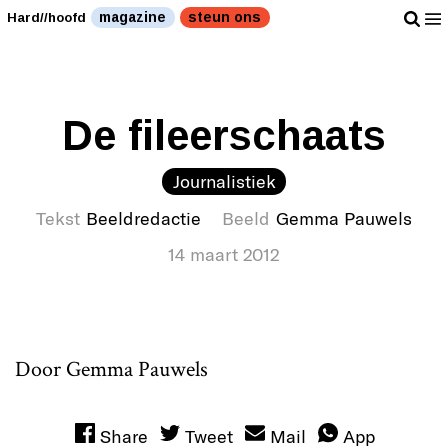
Kan ook met een schaats. " />
Kan ook met een
magazine
steun ons
Hard//hoofd
schaats. " />
De fileerschaats
Journalistiek
Tekst
Beeldredactie
Beeld
Gemma Pauwels
14 maart 2012
Door Gemma Pauwels
Share
Tweet
Mail
App