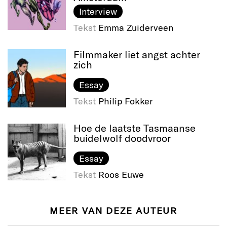
Interview
Tekst
Emma Zuiderveen
Filmmaker liet angst achter
zich
Essay
Tekst
Philip Fokker
Hoe de laatste Tasmaanse
buidelwolf doodvroor
Essay
Tekst
Roos Euwe
MEER VAN DEZE AUTEUR