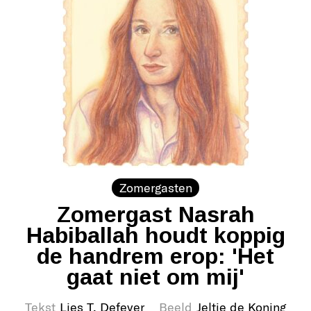
Zomergasten
Zomergast Nasrah
Habiballah houdt koppig
de handrem erop: 'Het
gaat niet om mij'
Tekst
Lies T. Defever
Beeld
Jeltje de Koning