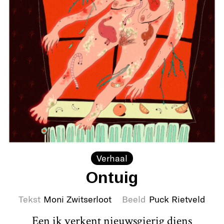
Verhaal
Ontuig
Tekst
Moni Zwitserloot
Beeld
Puck Rietveld
Een ik verkent nieuwsgierig diens