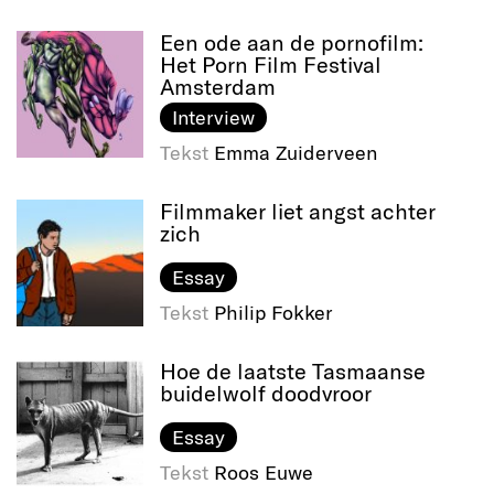
Een ode aan de pornofilm:
Het Porn Film Festival
Amsterdam
Interview
Tekst
Emma Zuiderveen
Filmmaker liet angst achter
zich
Essay
Tekst
Philip Fokker
Hoe de laatste Tasmaanse
buidelwolf doodvroor
Essay
Tekst
Roos Euwe