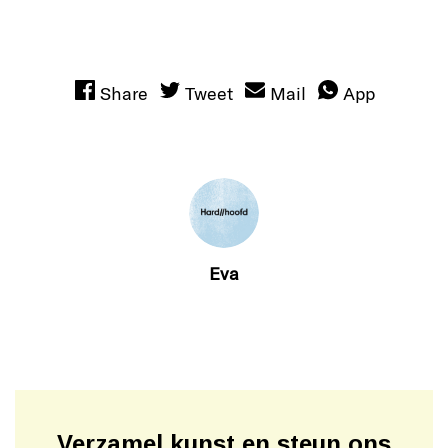
Share
Tweet
Mail
App
Eva
Verzamel kunst en steun ons