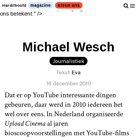
Een antropoloog legt uit wat Youtube voor ons
magazine
steun ons
Hard//hoofd
betekent." />
Een antropoloog legt uit wat Youtube voor
ons betekent." />
Michael Wesch
Journalistiek
Tekst
Eva
16 december 2010
Dat er op YouTube interessante dingen
gebeuren, daar werd in 2010 iedereen het
wel over eens. In Nederland organiseerde
Upload Cinema
al jaren
bioscoopvoorstellingen met YouTube-films