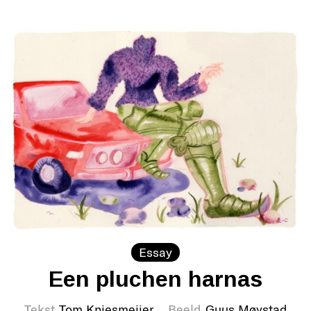
Essay
Een pluchen harnas
Tekst
Tom Kniesmeijer
Beeld
Guus Møystad