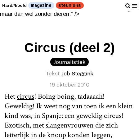
Job vindt circussen leuk en aardig, maar dan wel
magazine
steun ons
Hard//hoofd
zonder dieren." />
Job vindt circussen leuk en aardig,
maar dan wel zonder dieren." />
Circus (deel 2)
Journalistiek
Tekst
Job Steggink
19 oktober 2010
Het
circus
! Boing boing, tadaaaah!
Geweldig! Ik weet nog van toen ik een klein
kind was, in Spanje: een geweldig circus!
Exotisch, met slangenvrouwen die zich
letterlijk in de knoop konden leggen,