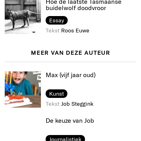
Hoe de laatste Tasmaanse
buidelwolf doodvroor
Essay
Tekst
Roos Euwe
MEER VAN DEZE AUTEUR
Max (vijf jaar oud)
Kunst
Tekst
Job Steggink
De keuze van Job
Journalistiek