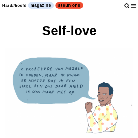
magazine
steun ons
Hard//hoofd
Self-love