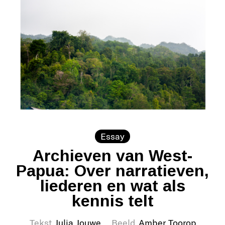
Essay
Archieven van West-
Papua: Over narratieven,
liederen en wat als
kennis telt
Tekst
Julia Jouwe
Beeld
Amber Toorop