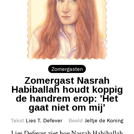
Zomergasten
Zomergast Nasrah
Habiballah houdt koppig
de handrem erop: 'Het
gaat niet om mij'
Tekst
Lies T. Defever
Beeld
Jeltje de Koning
Lies Defever ziet hoe Nasrah Habiballah