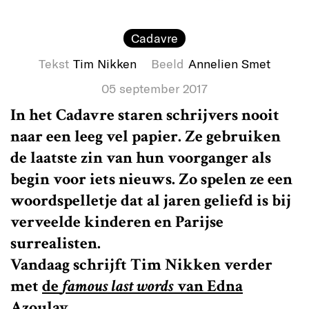
Cadavre
Tekst
Tim Nikken
Beeld
Annelien Smet
05 september 2017
In het Cadavre staren schrijvers nooit
naar een leeg vel papier. Ze gebruiken
de laatste zin van hun voorganger als
begin voor iets nieuws. Zo spelen ze een
woordspelletje dat al jaren geliefd is bij
verveelde kinderen en Parijse
surrealisten.
Vandaag schrijft Tim Nikken verder
met
de
famous last words
van Edna
Azoulay
.