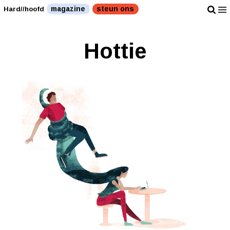
magazine
steun ons
Hard//hoofd
Hottie