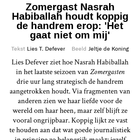
Zomergast Nasrah
Habiballah houdt koppig
de handrem erop: 'Het
gaat niet om mij'
Tekst
Lies T. Defever
Beeld
Jeltje de Koning
Lies Defever ziet hoe Nasrah Habiballah
in het laatste seizoen van
Zomergasten
drie uur lang strategisch de handrem
aangetrokken houdt. Via fragmenten van
anderen zien we haar liefde voor de
wereld om haar heen, maar zelf blijft ze
vooral ongrijpbaar. Koppig lijkt ze vast
te houden aan dat wat goede journalistiek
in principe zo belangrijk maakt: jezelf