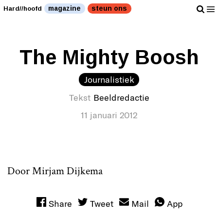
Britse teevee." />
Britse teevee." />
magazine
steun ons
Hard//hoofd
The Mighty Boosh
Journalistiek
Tekst
Beeldredactie
11 januari 2012
Door Mirjam Dijkema
Share
Tweet
Mail
App