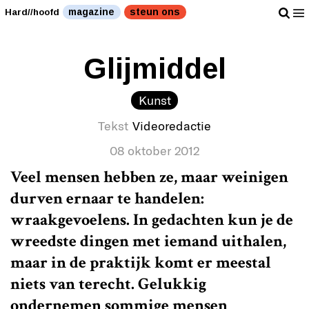
magazine
steun ons
Hard//hoofd
Glijmiddel
Kunst
Tekst
Videoredactie
08 oktober 2012
Veel mensen hebben ze, maar weinigen
durven ernaar te handelen:
wraakgevoelens. In gedachten kun je de
wreedste dingen met iemand uithalen,
maar in de praktijk komt er meestal
niets van terecht. Gelukkig
ondernemen sommige mensen