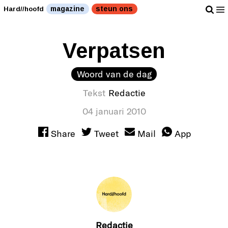
magazine
steun ons
Hard//hoofd
Verpatsen
Woord van de dag
Tekst
Redactie
04 januari 2010
Share
Tweet
Mail
App
Redactie