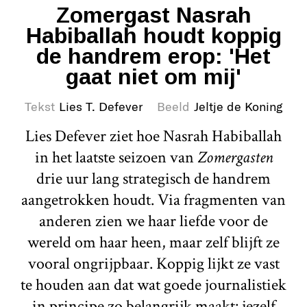
Zomergast Nasrah
Habiballah houdt koppig
de handrem erop: 'Het
gaat niet om mij'
Tekst
Lies T. Defever
Beeld
Jeltje de Koning
Lies Defever ziet hoe Nasrah Habiballah
in het laatste seizoen van
Zomergasten
drie uur lang strategisch de handrem
aangetrokken houdt. Via fragmenten van
anderen zien we haar liefde voor de
wereld om haar heen, maar zelf blijft ze
vooral ongrijpbaar. Koppig lijkt ze vast
te houden aan dat wat goede journalistiek
in principe zo belangrijk maakt: jezelf