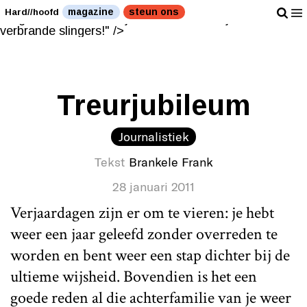
Weer een jaar ellende voorbij? Vier het met verbrande
magazine
steun ons
Hard//hoofd
slingers!" />
Weer een jaar ellende voorbij? Vier het met
verbrande slingers!" />
Treurjubileum
Journalistiek
Tekst
Brankele Frank
28 januari 2011
Verjaardagen zijn er om te vieren: je hebt
weer een jaar geleefd zonder overreden te
worden en bent weer een stap dichter bij de
ultieme wijsheid. Bovendien is het een
goede reden al die achterfamilie van je weer