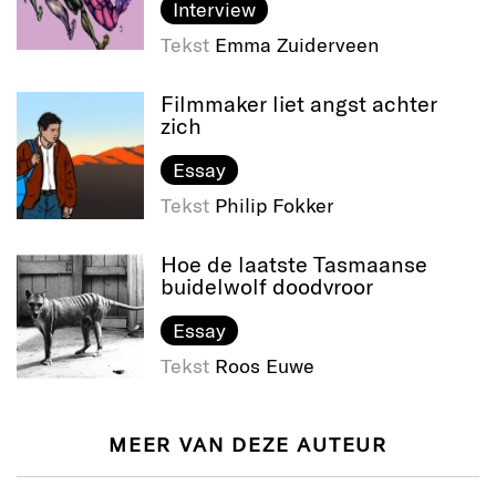
Interview
Tekst
Emma Zuiderveen
Filmmaker liet angst achter
zich
Essay
Tekst
Philip Fokker
Hoe de laatste Tasmaanse
buidelwolf doodvroor
Essay
Tekst
Roos Euwe
MEER VAN DEZE AUTEUR