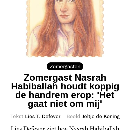
Zomergasten
Zomergast Nasrah
Habiballah houdt koppig
de handrem erop: 'Het
gaat niet om mij'
Tekst
Lies T. Defever
Beeld
Jeltje de Koning
Lies Defever ziet hoe Nasrah Habiballah