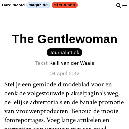
Modetijdschrift zonder die banale shit. " />
magazine
steun ons
Hard//hoofd
Modetijdschrift zonder die banale shit. " />
The Gentlewoman
Journalistiek
Tekst
Kelli van der Waals
04 april 2012
Stel je een gemiddeld modeblad voor en
denk de volgestouwde plakselpagina’s weg,
de lelijke advertorials en de banale promotie
van vrouwenproducten. Behoud de mooie
fotoreportages. Voeg lange artikelen en
portretten van vrouwen met een goed