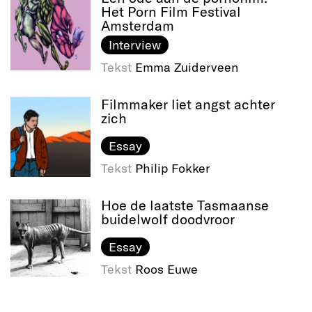
Het Porn Film Festival
Amsterdam
Interview
Tekst
Emma Zuiderveen
Filmmaker liet angst achter
zich
Essay
Tekst
Philip Fokker
Hoe de laatste Tasmaanse
buidelwolf doodvroor
Essay
Tekst
Roos Euwe