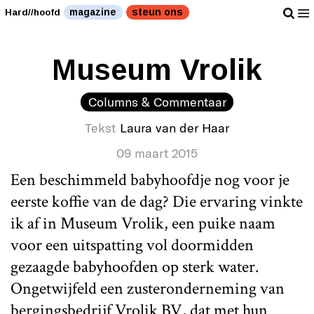
magazine
steun ons
Hard//hoofd
Museum Vrolik
Columns & Commentaar
Tekst
Laura van der Haar
09 maart 2015
Een beschimmeld babyhoofdje nog voor je
eerste koffie van de dag? Die ervaring vinkte
ik af in Museum Vrolik, een puike naam
voor een uitspatting vol doormidden
gezaagde babyhoofden op sterk water.
Ongetwijfeld een zusteronderneming van
bergingsbedrijf Vrolik BV, dat met hun