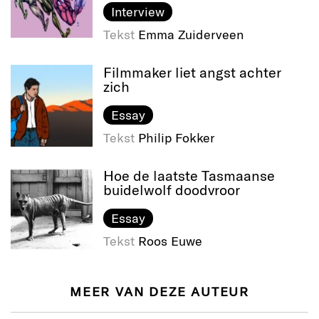
Interview
Tekst
Emma Zuiderveen
Filmmaker liet angst achter
zich
Essay
Tekst
Philip Fokker
Hoe de laatste Tasmaanse
buidelwolf doodvroor
Essay
Tekst
Roos Euwe
MEER VAN DEZE AUTEUR