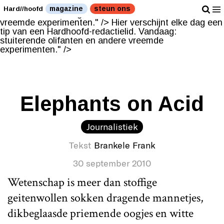
Hier verschijnt elke dag een tip van een Hardhoofd-
magazine
steun ons
Hard//hoofd
redactielid. Vandaag: stuiterende olifanten en andere
vreemde experimenten." />
Hier verschijnt elke dag een
tip van een Hardhoofd-redactielid. Vandaag:
stuiterende olifanten en andere vreemde
experimenten." />
Elephants on Acid
Journalistiek
Tekst
Brankele Frank
30 september 2010
Wetenschap is meer dan stoffige
geitenwollen sokken dragende mannetjes,
dikbeglaasde priemende oogjes en witte