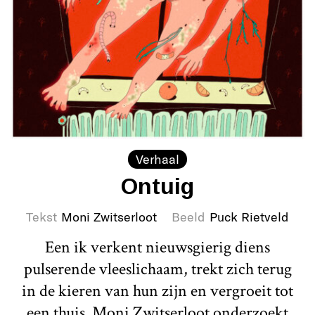
Verhaal
Ontuig
Tekst
Moni Zwitserloot
Beeld
Puck Rietveld
Een ik verkent nieuwsgierig diens
pulserende vleeslichaam, trekt zich terug
in de kieren van hun zijn en vergroeit tot
een thuis. Moni Zwitserloot onderzoekt