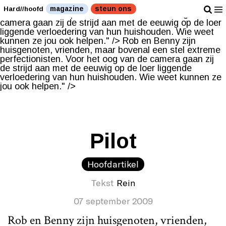
Rob en Benny zijn huisgenoten, vrienden, maar bovenal
magazine
steun ons
Hard//hoofd
een stel extreme perfectionisten. Voor het oog van de
camera gaan zij de strijd aan met de eeuwig op de loer
liggende verloedering van hun huishouden. Wie weet
kunnen ze jou ook helpen." />
Rob en Benny zijn
huisgenoten, vrienden, maar bovenal een stel extreme
perfectionisten. Voor het oog van de camera gaan zij
de strijd aan met de eeuwig op de loer liggende
verloedering van hun huishouden. Wie weet kunnen ze
jou ook helpen." />
Pilot
Hoofdartikel
Tekst
Rein
07 september 2009
Rob en Benny zijn huisgenoten, vrienden,