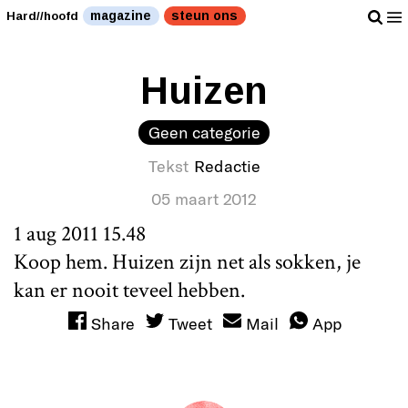
magazine
steun ons
Hard//hoofd
Huizen
Geen categorie
Tekst
Redactie
05 maart 2012
1 aug 2011 15.48
Koop hem. Huizen zijn net als sokken, je
kan er nooit teveel hebben.
Share
Tweet
Mail
App