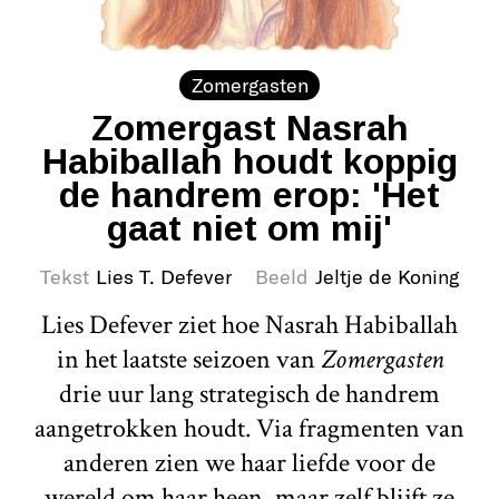
Zomergasten
Zomergast Nasrah
Habiballah houdt koppig
de handrem erop: 'Het
gaat niet om mij'
Tekst
Lies T. Defever
Beeld
Jeltje de Koning
Lies Defever ziet hoe Nasrah Habiballah
in het laatste seizoen van
Zomergasten
drie uur lang strategisch de handrem
aangetrokken houdt. Via fragmenten van
anderen zien we haar liefde voor de
wereld om haar heen, maar zelf blijft ze