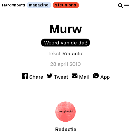
magazine
steun ons
Hard//hoofd
Murw
Woord van de dag
Tekst
Redactie
28 april 2010
Share
Tweet
Mail
App
Redactie