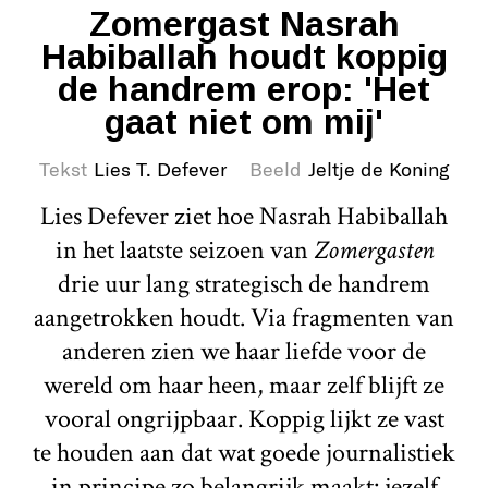
Zomergast Nasrah
Habiballah houdt koppig
de handrem erop: 'Het
gaat niet om mij'
Tekst
Lies T. Defever
Beeld
Jeltje de Koning
Lies Defever ziet hoe Nasrah Habiballah
in het laatste seizoen van
Zomergasten
drie uur lang strategisch de handrem
aangetrokken houdt. Via fragmenten van
anderen zien we haar liefde voor de
wereld om haar heen, maar zelf blijft ze
vooral ongrijpbaar. Koppig lijkt ze vast
te houden aan dat wat goede journalistiek
in principe zo belangrijk maakt: jezelf