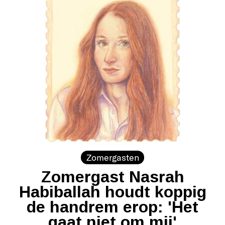
Zomergasten
Zomergast Nasrah
Habiballah houdt koppig
de handrem erop: 'Het
gaat niet om mij'