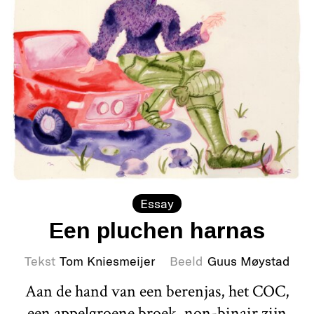
Essay
Een pluchen harnas
Tekst
Tom Kniesmeijer
Beeld
Guus Møystad
Aan de hand van een berenjas, het COC,
een appelgroene broek, non-binair zijn