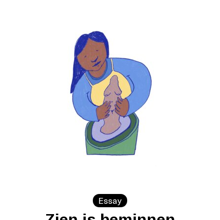
Essay
Zien is beminnen