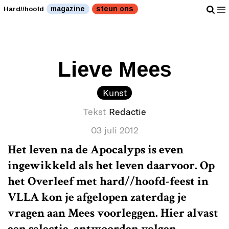
'ik moet je wat bekennen.'" />
'ik moet je wat
magazine
steun ons
Hard//hoofd
bekennen.'" />
Lieve Mees
Kunst
Tekst
Redactie
03 juli 2012
Het leven na de Apocalyps is even
ingewikkeld als het leven daarvoor. Op
het Overleef met
hard/
/hoofd-feest in
VLLA kon je afgelopen zaterdag je
vragen aan Mees voorleggen. Hier alvast
een selectie, antwoorden volgen.