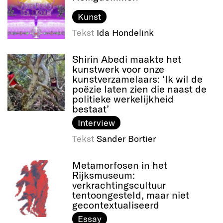
Kunst
Tekst
Ida Hondelink
Shirin Abedi maakte het
kunstwerk voor onze
kunstverzamelaars: ‘Ik wil de
poëzie laten zien die naast de
politieke werkelijkheid
bestaat’
Interview
Tekst
Sander Bortier
Metamorfosen in het
Rijksmuseum:
verkrachtingscultuur
tentoongesteld, maar niet
gecontextualiseerd
Essay