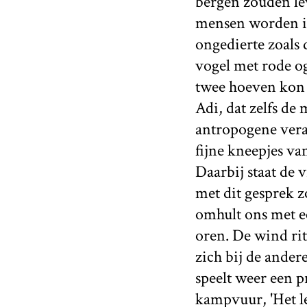
bergen zouden le
mensen worden in
ongedierte zoals 
vogel met rode og
twee hoeven kon 
Adi, dat zelfs de
antropogene vera
fijne kneepjes va
Daarbij staat de v
met dit gesprek 
omhult ons met ee
oren. De wind ri
zich bij de ander
speelt weer een p
kampvuur, 'Het le