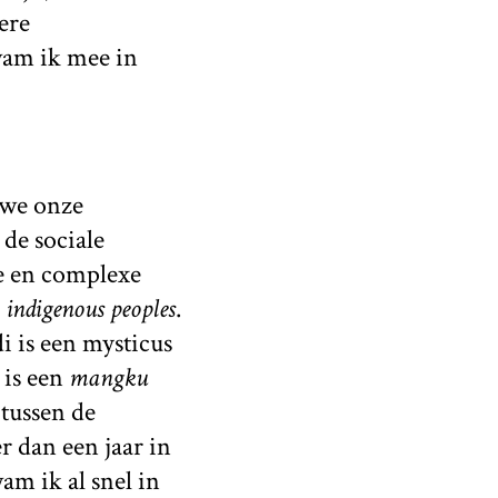
ere
wam ik mee in
 we onze
de sociale
de en complexe
n
indigenous peoples
.
i is een mysticus
 is een
mangku
 tussen de
r dan een jaar in
m ik al snel in