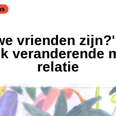
ns
e vrienden zijn?'
jk veranderende 
relatie