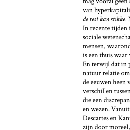
mag vooral geen s
van hyperkapitali
de rest kan stikke
. 
In recente tijde
sociale wetenscha
mensen, waaronder
is een thuis waar
En terwijl dat in
natuur relatie om
de eeuwen heen v
verschillen tuss
die een discrepan
en wezen. Vanuit
Descartes en Kant
zijn door moreel,