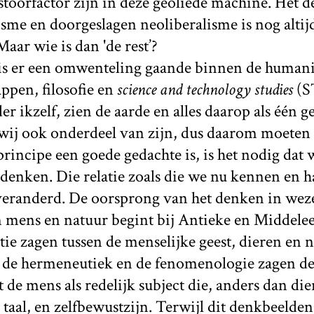
toorfactor zijn in deze geoliede machine. Het de
sme en doorgeslagen neoliberalisme is nog altij
Maar wie is dan 'de rest’?
n is er een omwenteling gaande binnen de humani
ppen, filosofie en
science and technology studies
(ST
 ikzelf, zien de aarde en alles daarop als één g
 wij ook onderdeel van zijn, dus daarom moeten
 principe een goede gedachte is, is het nodig dat
denken. Die relatie zoals die we nu kennen en h
eranderd. De oorsprong van het denken in weze
en mens en natuur begint bij Antieke en Middele
tie zagen tussen de menselijke geest, dieren en 
 de hermeneutiek en de fenomenologie zagen de
 de mens als redelijk subject die, anders dan d
 taal, en zelfbewustzijn. Terwijl dit denkbeelde