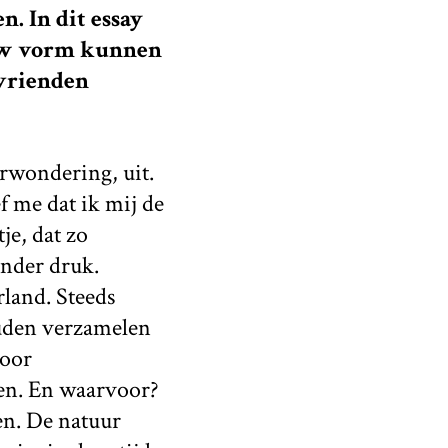
. In dit essay
uw vorm kunnen
 vrienden
erwondering, uit.
ef me dat ik mij de
je, dat zo
onder druk.
land. Steeds
ouden verzamelen
door
nen. En waarvoor?
en. De natuur