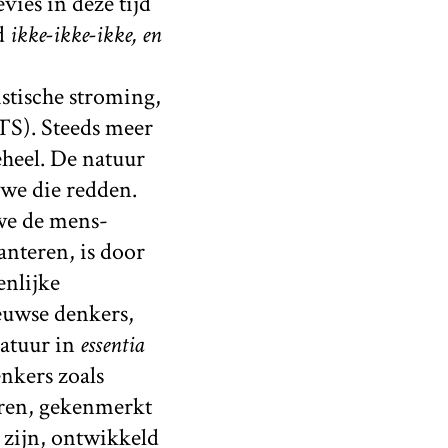
vies in deze tijd
d
ikke-ikke-ikke, en
stische stroming,
S). Steeds meer
eheel. De natuur
 we die redden.
 we de mens-
anteren, is door
nlijke
euwse denkers,
natuur in
essentia
nkers zoals
ieren, gekenmerkt
n zijn, ontwikkeld