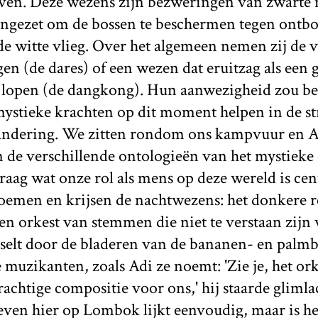
ven. Deze wezens zijn bezweringen van zwarte 
gezet om de bossen te beschermen tegen ontbo
de witte vlieg. Over het algemeen nemen zij de
en (de dares) of een wezen dat eruitzag als een 
lopen (de dangkong). Hun aanwezigheid zou b
 mystieke krachten op dit moment helpen in de st
ndering. We zitten rondom ons kampvuur en Adi
n de verschillende ontologieën van het mystieke 
raag wat onze rol als mens op deze wereld is cent
zoemen en krijsen de nachtwezens: het donkere
n orkest van stemmen die niet te verstaan zijn
tselt door de bladeren van de bananen- en pal
e muzikanten, zoals Adi ze noemt: 'Zie je, het or
rachtige compositie voor ons,' hij staarde gliml
ven hier op Lombok lijkt eenvoudig, maar is he