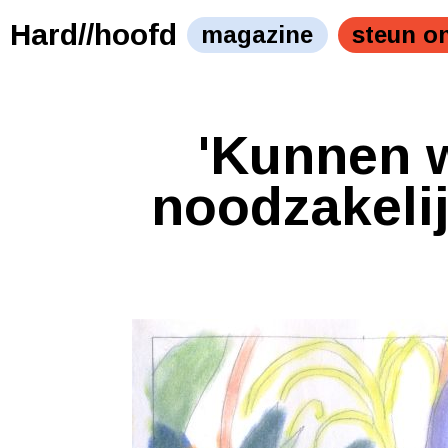
Hard//hoofd
magazine
steun o
'Kunnen w
noodzakeli