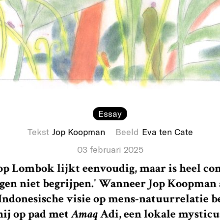
Essay
Tekst
Jop Koopman
Beeld
Eva ten Cate
03 februari 2025
 op Lombok lijkt eenvoudig, maar is heel co
ngen niet begrijpen.' Wanneer Jop Koopman 
donesische visie op mens-natuurrelatie be
 hij op pad met
Amaq
Adi, een lokale mysticu