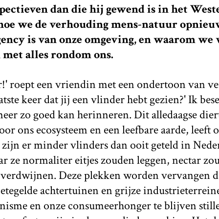
ectieven dan die hij gewend is in het Westen
 hoe we de verhouding mens-natuur opnie
agency is van onze omgeving, en waarom we
met alles rondom ons.
r!' roept een vriendin met een ondertoon van v
tste keer dat jij een vlinder hebt gezien?' Ik bes
meer zo goed kan herinneren. Dit alledaagse diert
 voor ons ecosysteem en een leefbare aarde, leeft 
ijn er minder vlinders dan ooit geteld in Neder
r ze normaliter eitjes zouden leggen, nectar z
 verdwijnen. Deze plekken worden vervangen 
etegelde achtertuinen en grijze industrieterrei
isme en onze consumeerhonger te blijven still