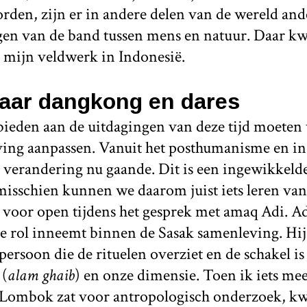
orden, zijn er in andere delen van de wereld and
gen van de band tussen mens en natuur. Daar k
s mijn veldwerk in Indonesië.
aar dangkong en dares
bieden aan de uitdagingen van deze tijd moeten
jving aanpassen. Vanuit het posthumanisme en in 
e verandering nu gaande. Dit is een ingewikkel
misschien kunnen we daarom juist iets leren va
 voor open tijdens het gesprek met amaq Adi. Ad
e rol inneemt binnen de Sasak samenleving. Hij
persoon die de rituelen overziet en de schakel is
(
alam ghaib
) en onze dimensie. Toen ik iets mee
 Lombok zat voor antropologisch onderzoek, kwa