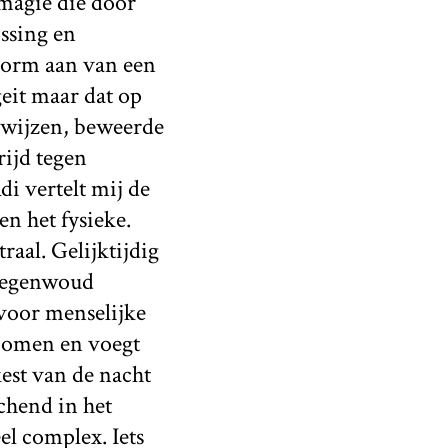
magie die door
ssing en
 vorm aan van een
geit maar dat op
ewijzen, beweerde
rijd tegen
 vertelt mij de
en het fysieke.
raal. Gelijktijdig
 regenwoud
 voor menselijke
mbomen en voegt
kest van de nacht
achend in het
el complex. Iets