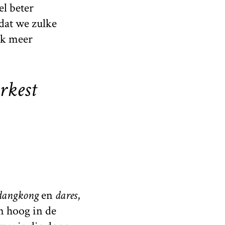
el beter
dat we zulke
uk meer
rkest
dangkong
en
dares
,
n hoog in de