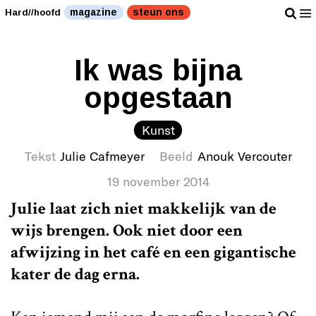
magazine
steun ons
Hard//hoofd
Ik was bijna
opgestaan
Kunst
Tekst
Julie Cafmeyer
Beeld
Anouk Vercouter
19 november 2014
Julie laat zich niet makkelijk van de
wijs brengen. Ook niet door een
afwijzing in het café en een gigantische
kater de dag erna.