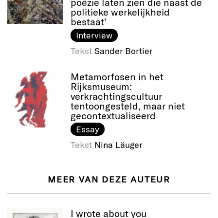
poëzie laten zien die naast de
politieke werkelijkheid
bestaat’
Interview
Tekst
Sander Bortier
Metamorfosen in het
Rijksmuseum:
verkrachtingscultuur
tentoongesteld, maar niet
gecontextualiseerd
Essay
Tekst
Nina Läuger
MEER VAN DEZE AUTEUR
I wrote about you