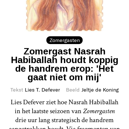
Zomergasten
Zomergast Nasrah
Habiballah houdt koppig
de handrem erop: 'Het
gaat niet om mij'
Tekst
Lies T. Defever
Beeld
Jeltje de Koning
Lies Defever ziet hoe Nasrah Habiballah
in het laatste seizoen van
Zomergasten
drie uur lang strategisch de handrem
aangetrokken houdt. Via fragmenten van