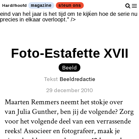
Zo aan het eind van het jaar is het tijd om te kijken hoe
magazine
steun ons
Hard//hoofd
de serie nu precies in elkaar overloopt." />
Zo aan het
eind van het jaar is het tijd om te kijken hoe de serie nu
precies in elkaar overloopt." />
Foto-Estafette XVII
Beeld
Tekst
Beeldredactie
29 december 2010
Maarten Remmers neemt het stokje over
van Julia Gunther, ben jij de volgende? Zorg
voor het volgende deel van een verrassende
reeks! Associeer en fotografeer, maak je