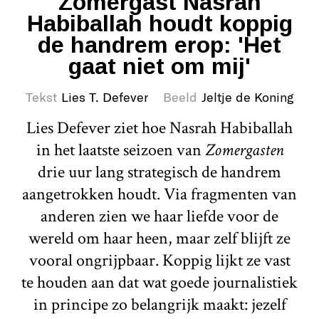
Zomergast Nasrah
Habiballah houdt koppig
de handrem erop: 'Het
gaat niet om mij'
Tekst
Lies T. Defever
Beeld
Jeltje de Koning
Lies Defever ziet hoe Nasrah Habiballah
in het laatste seizoen van
Zomergasten
drie uur lang strategisch de handrem
aangetrokken houdt. Via fragmenten van
anderen zien we haar liefde voor de
wereld om haar heen, maar zelf blijft ze
vooral ongrijpbaar. Koppig lijkt ze vast
te houden aan dat wat goede journalistiek
in principe zo belangrijk maakt: jezelf