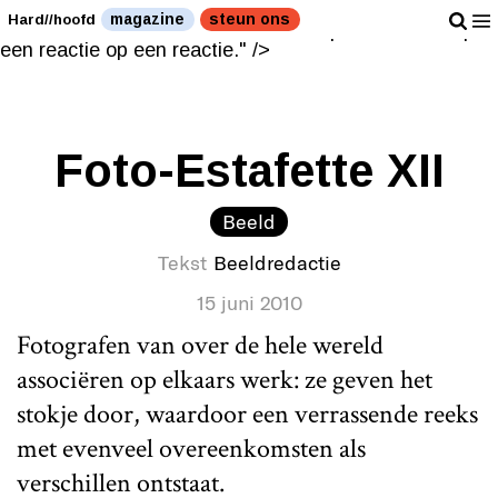
Een nieuwe reactie op een reactie op een reactie op
magazine
steun ons
Hard//hoofd
een reactie." />
Een nieuwe reactie op een reactie op
een reactie op een reactie." />
Foto-Estafette XII
Beeld
Tekst
Beeldredactie
15 juni 2010
Fotografen van over de hele wereld
associëren op elkaars werk: ze geven het
stokje door, waardoor een verrassende reeks
met evenveel overeenkomsten als
verschillen ontstaat.