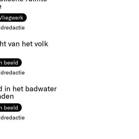
e
Vliegwerk
ldredactie
t van het volk
n beeld
ldredactie
d in het badwater
nden
n beeld
ldredactie