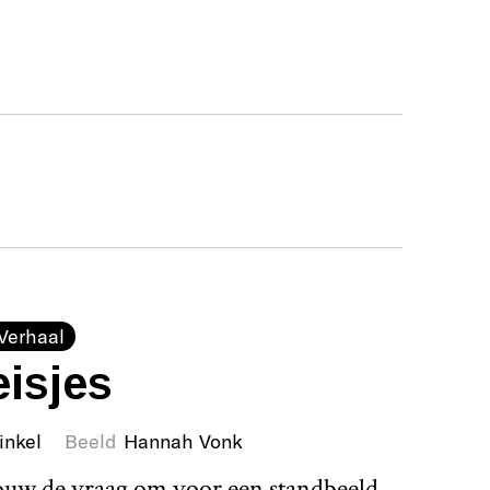
Verhaal
isjes
inkel
Beeld
Hannah Vonk
rouw de vraag om voor een standbeeld