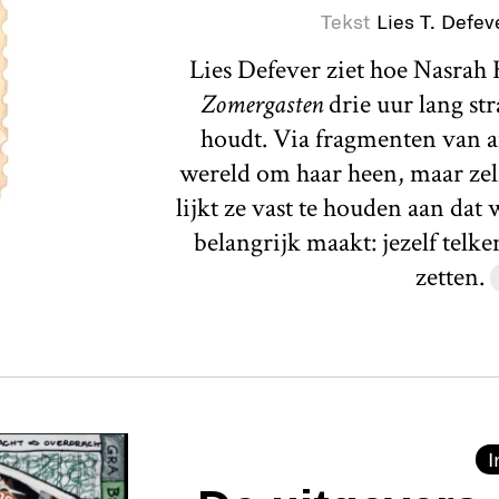
Tekst
Lies T. Defev
Lies Defever ziet hoe Nasrah H
Zomergasten
drie uur lang st
houdt. Via fragmenten van a
wereld om haar heen, maar zelf
lijkt ze vast te houden aan dat
belangrijk maakt: jezelf telk
zetten.
I