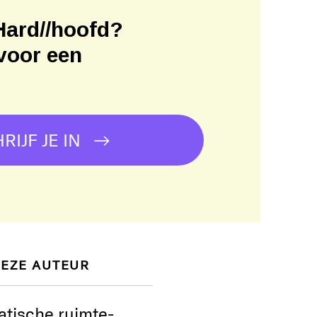
Hard//hoofd?
voor een
!
RIJF JE IN
DEZE AUTEUR
atische ruimte-