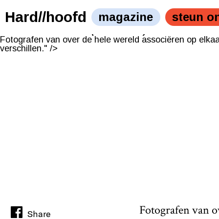
Foto: Nina Süsstrunk (Zwitserland)
Fotografen van over de hele wereld associëren op elka
Hard//hoofd
magazine
steun o
verschillen." />
Foto: Nina Süsstrunk (Zwitserland)
Fotografen van over de hele wereld associëren op elka
verschillen." />
Fotografen van ov
Share