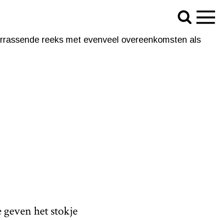
verrassende reeks met evenveel overeenkomsten als
verrassende reeks met evenveel overeenkomsten als
 geven het stokje