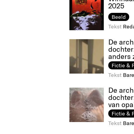
2025
Beeld
Tekst
Reda
De arch
dochter
anders z
Fictie & 
Tekst
Bare
De arch
dochter
van opa
Fictie & 
Tekst
Bare