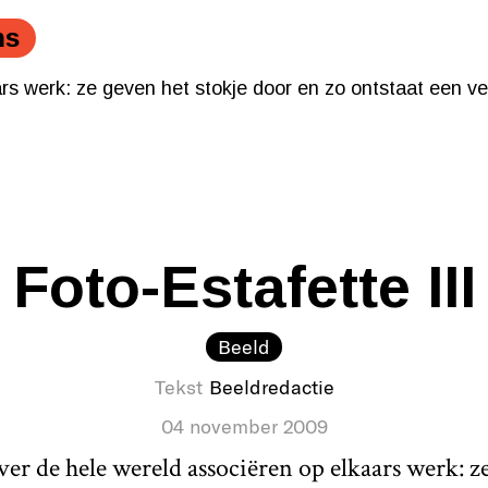
ars werk: ze geven het stokje door en zo ontstaat een 
ns
ars werk: ze geven het stokje door en zo ontstaat een 
Foto-Estafette III
Beeld
Tekst
Beeldredactie
04 november 2009
er de hele wereld associëren op elkaars werk: ze