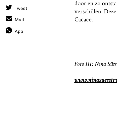
door en zo ontst
Tweet
verschillen. Dez
Cacace.
Mail
App
Foto III: Nina Süs
www.ninasuesstr