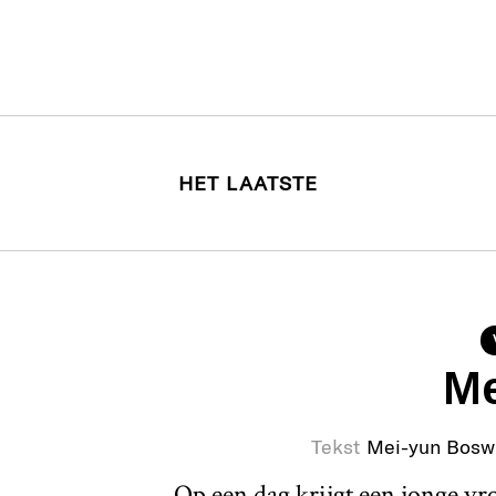
HET LAATSTE
Me
Tekst
Mei-yun Bosw
Op een dag krijgt een jonge v