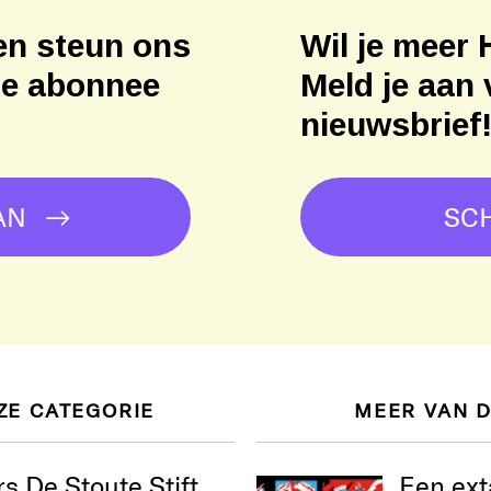
en steun ons
Wil je meer 
ne abonnee
Meld je aan 
nieuwsbrief
AN
SCH
ZE CATEGORIE
MEER VAN 
s De Stoute Stift
Een ext