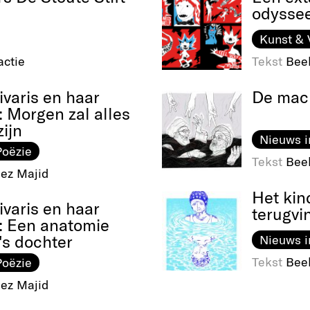
odysse
Kunst & 
ctie
Tekst
Bee
ivaris en haar
De mach
: Morgen zal alles
ijn
Nieuws i
Poëzie
Tekst
Bee
ez Majid
Het kin
ivaris en haar
terugvi
: Een anatomie
's dochter
Nieuws i
Tekst
Bee
Poëzie
ez Majid