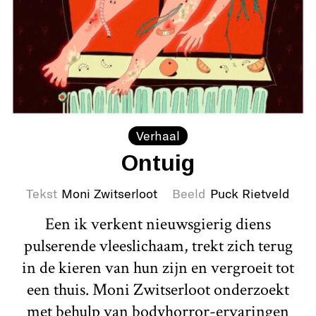
Verhaal
Ontuig
Tekst
Moni Zwitserloot
Beeld
Puck Rietveld
Een ik verkent nieuwsgierig diens
pulserende vleeslichaam, trekt zich terug
in de kieren van hun zijn en vergroeit tot
een thuis. Moni Zwitserloot onderzoekt
met behulp van bodyhorror-ervaringen