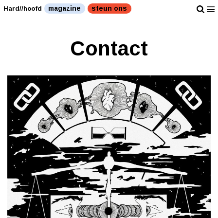
magazine
steun ons
Hard//hoofd
Contact