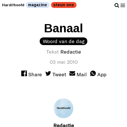
magazine
steun ons
Hard//hoofd
Banaal
Woord van de dag
Tekst
Redactie
03 mei 2010
Share
Tweet
Mail
App
Redactie