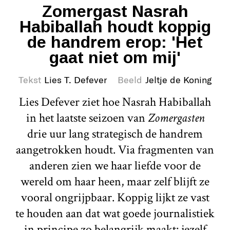
Zomergast Nasrah
Habiballah houdt koppig
de handrem erop: 'Het
gaat niet om mij'
Tekst
Lies T. Defever
Beeld
Jeltje de Koning
Lies Defever ziet hoe Nasrah Habiballah
in het laatste seizoen van
Zomergasten
drie uur lang strategisch de handrem
aangetrokken houdt. Via fragmenten van
anderen zien we haar liefde voor de
wereld om haar heen, maar zelf blijft ze
vooral ongrijpbaar. Koppig lijkt ze vast
te houden aan dat wat goede journalistiek
in principe zo belangrijk maakt: jezelf