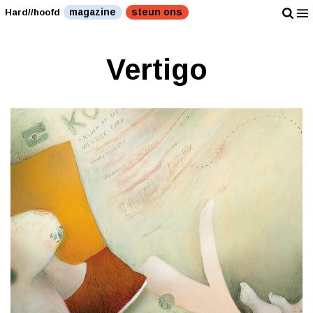
magazine
steun ons
Hard//hoofd
Vertigo