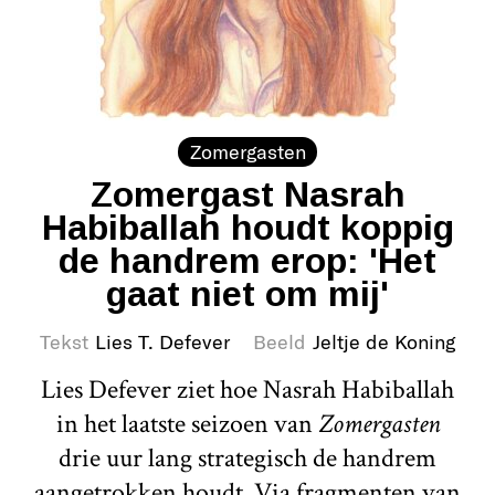
Zomergasten
Zomergast Nasrah
Habiballah houdt koppig
de handrem erop: 'Het
gaat niet om mij'
Tekst
Lies T. Defever
Beeld
Jeltje de Koning
Lies Defever ziet hoe Nasrah Habiballah
in het laatste seizoen van
Zomergasten
drie uur lang strategisch de handrem
aangetrokken houdt. Via fragmenten van