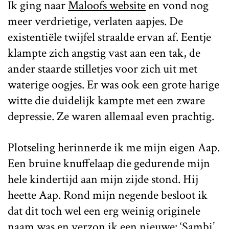
Ik ging naar
Maloofs website
en vond nog
meer verdrietige, verlaten aapjes. De
existentiële twijfel straalde ervan af. Eentje
klampte zich angstig vast aan een tak, de
ander staarde stilletjes voor zich uit met
waterige oogjes. Er was ook een grote harige
witte die duidelijk kampte met een zware
depressie. Ze waren allemaal even prachtig.
Plotseling herinnerde ik me mijn eigen Aap.
Een bruine knuffelaap die gedurende mijn
hele kindertijd aan mijn zijde stond. Hij
heette Aap. Rond mijn negende besloot ik
dat dit toch wel een erg weinig originele
naam was en verzon ik een nieuwe: ‘Sambi’.