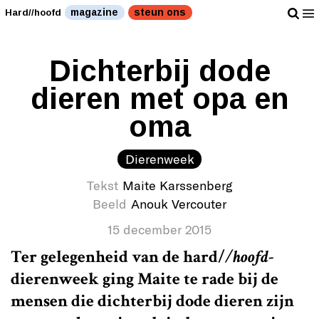
magazine
steun ons
Hard//hoofd
Dichterbij dode
dieren met opa en
oma
Dierenweek
Tekst
Maite Karssenberg
Beeld
Anouk Vercouter
15 december 2015
Ter gelegenheid van de
hard/
/hoofd
-
dierenweek ging Maite te rade bij de
mensen die dichterbij dode dieren zijn