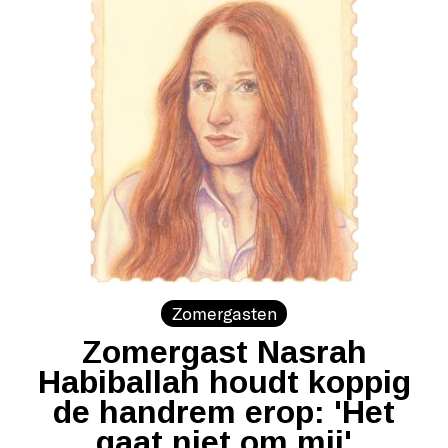
Zomergasten
Zomergast Nasrah
Habiballah houdt koppig
de handrem erop: 'Het
gaat niet om mij'