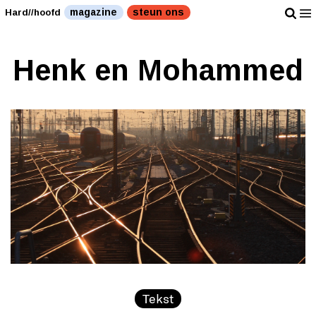
magazine
steun ons
Hard//hoofd
Henk en Mohammed
Tekst