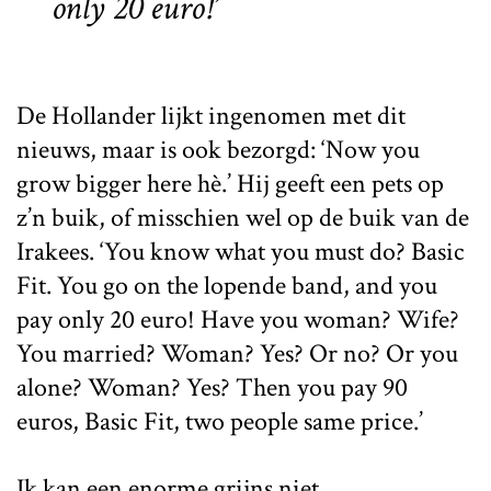
only 20 euro!’
De Hollander lijkt ingenomen met dit
nieuws, maar is ook bezorgd: ‘Now you
grow bigger here hè.’ Hij geeft een pets op
z’n buik, of misschien wel op de buik van de
Irakees. ‘You know what you must do? Basic
Fit. You go on the lopende band, and you
pay only 20 euro! Have you woman? Wife?
You married? Woman? Yes? Or no? Or you
alone? Woman? Yes? Then you pay 90
euros, Basic Fit, two people same price.’
Ik kan een enorme grijns niet