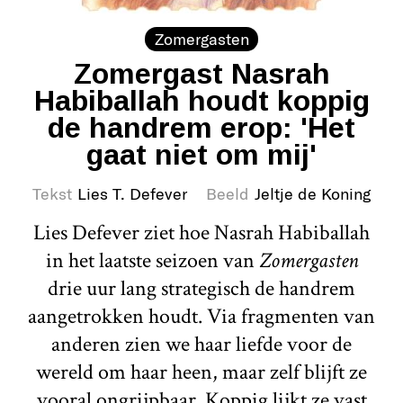
Zomergasten
Zomergast Nasrah
Habiballah houdt koppig
de handrem erop: 'Het
gaat niet om mij'
Tekst
Lies T. Defever
Beeld
Jeltje de Koning
Lies Defever ziet hoe Nasrah Habiballah
in het laatste seizoen van
Zomergasten
drie uur lang strategisch de handrem
aangetrokken houdt. Via fragmenten van
anderen zien we haar liefde voor de
wereld om haar heen, maar zelf blijft ze
vooral ongrijpbaar. Koppig lijkt ze vast