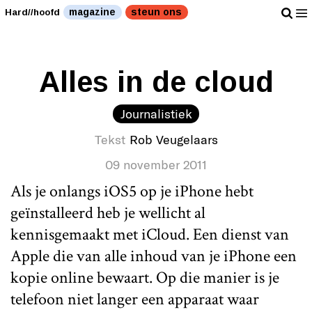
Werkt goed bij brand. " />
Werkt goed bij brand. " />
magazine
steun ons
Hard//hoofd
Alles in de cloud
Journalistiek
Tekst
Rob Veugelaars
09 november 2011
Als je onlangs iOS5 op je iPhone hebt
geïnstalleerd heb je wellicht al
kennisgemaakt met iCloud. Een dienst van
Apple die van alle inhoud van je iPhone een
kopie online bewaart. Op die manier is je
telefoon niet langer een apparaat waar