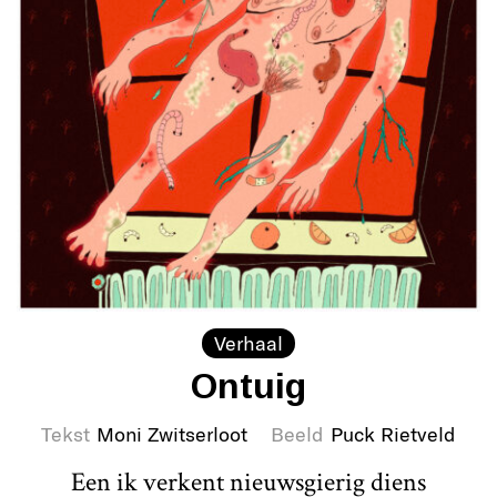
Verhaal
Ontuig
Tekst
Moni Zwitserloot
Beeld
Puck Rietveld
Een ik verkent nieuwsgierig diens