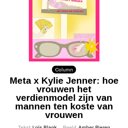
Column
Meta x Kylie Jenner: hoe
vrouwen het
verdienmodel zijn van
mannen ten koste van
vrouwen
Tekst
Loïs Blank
Beeld
Amber Pieren