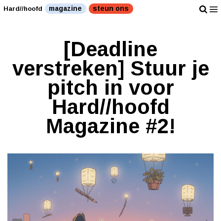
magazine
steun ons
Hard//hoofd
[Deadline
verstreken] Stuur je
pitch in voor
Hard//hoofd
Magazine #2!