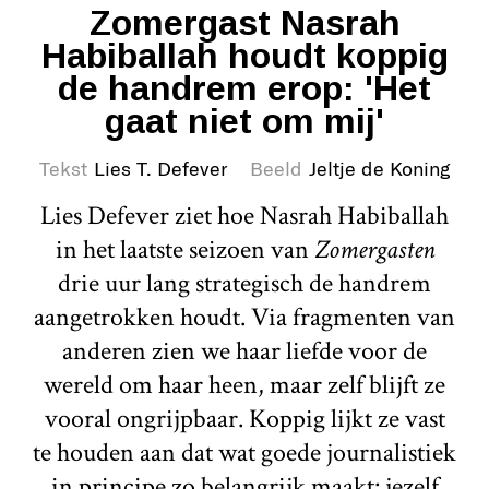
Zomergast Nasrah
Habiballah houdt koppig
de handrem erop: 'Het
gaat niet om mij'
Tekst
Lies T. Defever
Beeld
Jeltje de Koning
Lies Defever ziet hoe Nasrah Habiballah
in het laatste seizoen van
Zomergasten
drie uur lang strategisch de handrem
aangetrokken houdt. Via fragmenten van
anderen zien we haar liefde voor de
wereld om haar heen, maar zelf blijft ze
vooral ongrijpbaar. Koppig lijkt ze vast
te houden aan dat wat goede journalistiek
in principe zo belangrijk maakt: jezelf