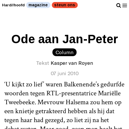
Kasper gaat Balkenende missen." />
Kasper gaat
magazine
steun ons
Hard//hoofd
Balkenende missen." />
Ode aan Jan-Peter
Column
Tekst
Kasper van Royen
07 juni 2010
‘U kijkt zo lief’ waren Balkenende’s gedurfde
woorden tegen RTL-presentatrice Mariëlle
Tweebeeke. Mevrouw Halsema zou hem op
een knietje getrakteerd hebben als hij dat
tegen haar had gezegd, zo liet zij na het
debat weten. Maar goed, geen man haalt het