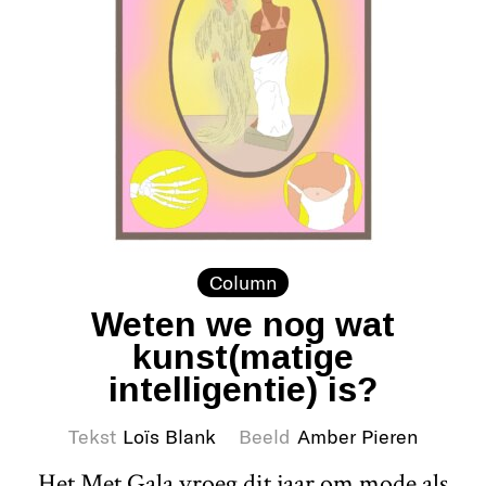
Column
Weten we nog wat
kunst(matige
intelligentie) is?
Tekst
Loïs Blank
Beeld
Amber Pieren
Het Met Gala vroeg dit jaar om mode als