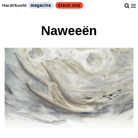
magazine
steun ons
Hard//hoofd
Naweeën