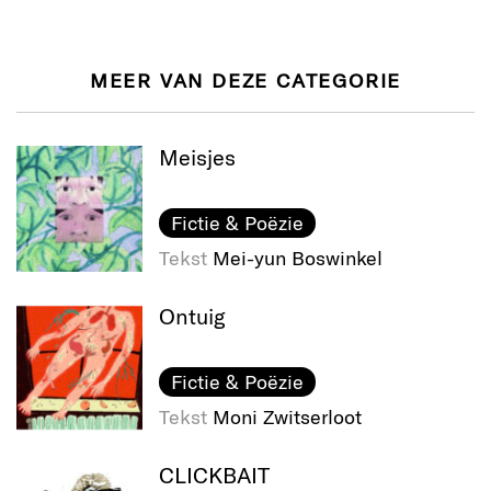
MEER VAN DEZE CATEGORIE
Meisjes
Fictie & Poëzie
Tekst
Mei-yun Boswinkel
Ontuig
Fictie & Poëzie
Tekst
Moni Zwitserloot
CLICKBAIT