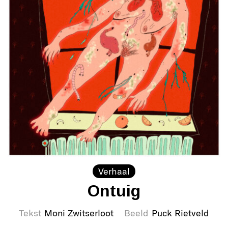
Verhaal
Ontuig
Tekst
Moni Zwitserloot
Beeld
Puck Rietveld