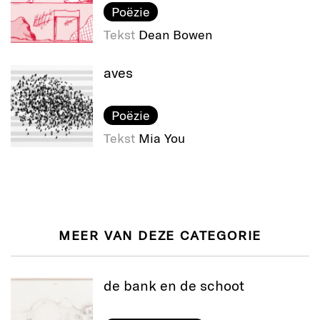
Poëzie
Tekst
Dean Bowen
aves
Poëzie
Tekst
Mia You
MEER VAN DEZE CATEGORIE
de bank en de schoot