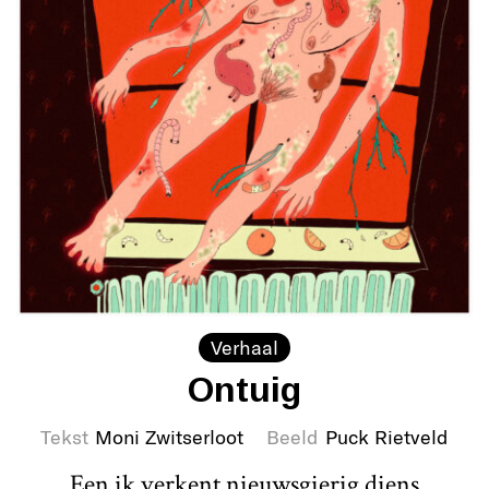
Verhaal
Ontuig
Tekst
Moni Zwitserloot
Beeld
Puck Rietveld
Een ik verkent nieuwsgierig diens