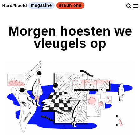
magazine
steun ons
Hard//hoofd
Morgen hoesten we
vleugels op