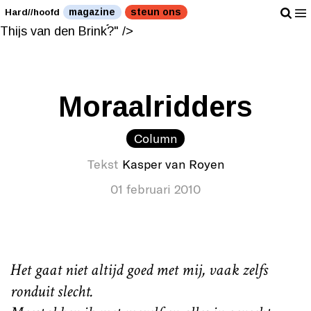
Wie zou je liever doen: Andries Knevel of Thijs van den
magazine
steun ons
Hard//hoofd
Brink?" />
Wie zou je liever doen: Andries Knevel of
Thijs van den Brink?" />
Moraalridders
Column
Tekst
Kasper van Royen
01 februari 2010
Het gaat niet altijd goed met mij, vaak zelfs
ronduit slecht.