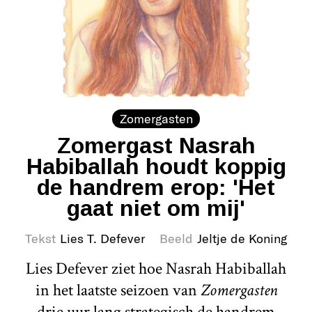
Zomergasten
Zomergast Nasrah
Habiballah houdt koppig
de handrem erop: 'Het
gaat niet om mij'
Tekst
Lies T. Defever
Beeld
Jeltje de Koning
Lies Defever ziet hoe Nasrah Habiballah
in het laatste seizoen van
Zomergasten
drie uur lang strategisch de handrem