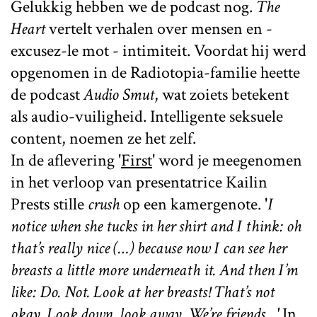
Gelukkig hebben we de podcast nog.
The
Heart
vertelt verhalen over mensen en -
excusez-le mot - intimiteit. Voordat hij werd
opgenomen in de Radiotopia-familie heette
de podcast
Audio Smut
, wat zoiets betekent
als audio-vuiligheid. Intelligente seksuele
content, noemen ze het zelf.
In de aflevering '
First
' word je meegenomen
in het verloop van presentatrice Kailin
Prests stille
crush
op een kamergenote. '
I
notice when she tucks in her shirt and I think: oh
that’s really nice (…) because now I can see her
breasts a little more underneath it. And then I’m
like: Do. Not. Look at her breasts! That’s not
okay. Look down, look away. We’re friends…'
In