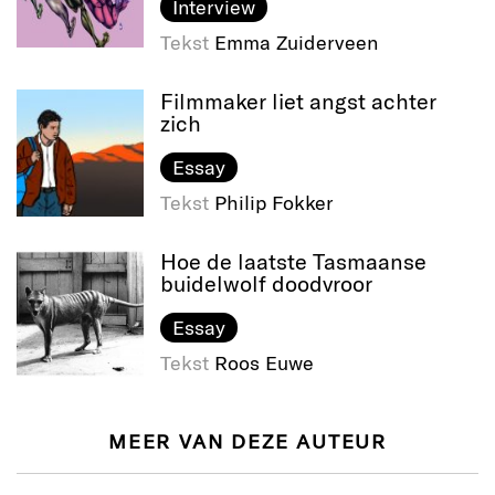
Interview
Tekst
Emma Zuiderveen
Filmmaker liet angst achter
zich
Essay
Tekst
Philip Fokker
Hoe de laatste Tasmaanse
buidelwolf doodvroor
Essay
Tekst
Roos Euwe
MEER VAN DEZE AUTEUR