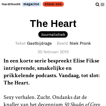
magazine
steun ons
Hard//hoofd
The Heart
Journalistiek
Tekst
Gastbijdrage
Beeld
Niek Pronk
20 februari 2015
In een korte serie bespreekt Elise Fikse
intrigerende, smakelijke en
prikkelende podcasts. Vandaag, tot slot:
The Heart.
Sexy verhalen. Zucht. Ondanks dat de
knaller van het decennium
50 Shades of Grey