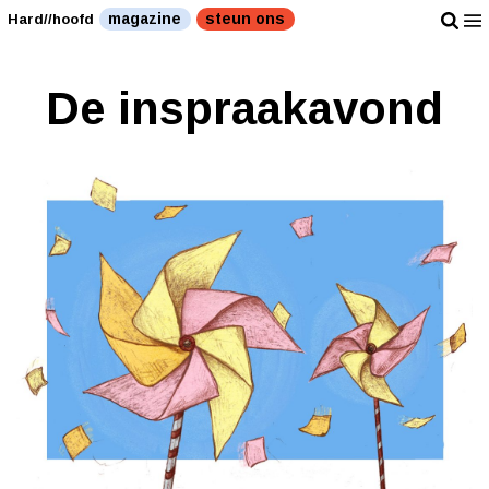
magazine
steun ons
Hard//hoofd
De inspraakavond