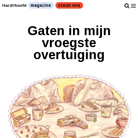
magazine
steun ons
Hard//hoofd
Gaten in mijn
vroegste
overtuiging