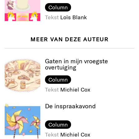
Column
Tekst
Loïs Blank
MEER VAN DEZE AUTEUR
Gaten in mijn vroegste
overtuiging
Column
Tekst
Michiel Cox
De inspraakavond
Column
Tekst
Michiel Cox