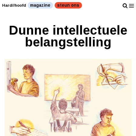
magazine
steun ons
Hard//hoofd
Dunne intellectuele
belangstelling