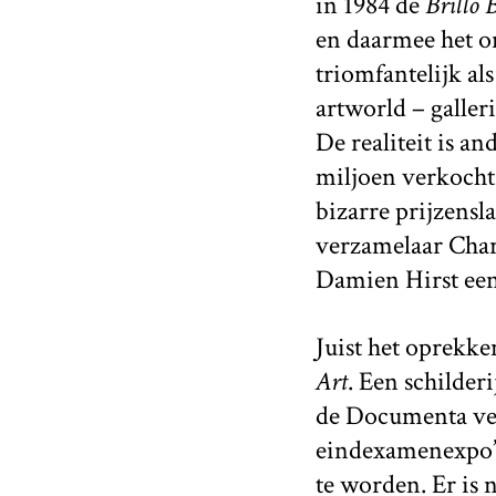
in 1984 de
Brillo 
en daarmee het o
triomfantelijk al
artworld – galleri
De realiteit is a
miljoen verkocht:
bizarre prijzensla
verzamelaar Char
Damien Hirst een
Juist het oprekk
Art
. Een schilder
de Documenta verg
eindexamenexpo’s
te worden. Er is 