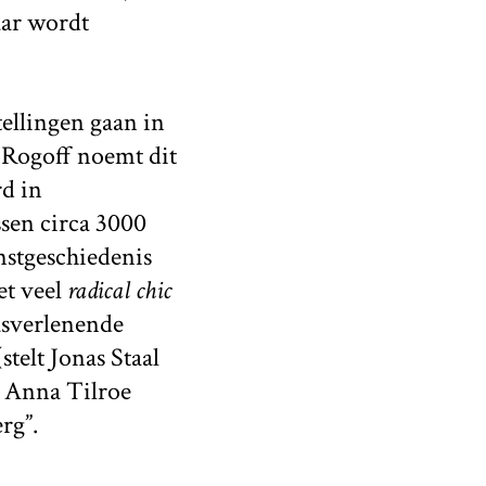
aar wordt
tellingen gaan in
t Rogoff noemt dit
rd in
sen circa 3000
nstgeschiedenis
et veel
radical chic
tusverlenende
stelt Jonas Staal
s. Anna Tilroe
rg”.