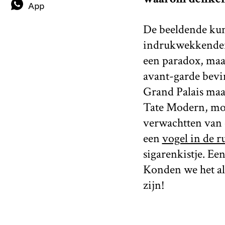
App
De beeldende kuns
indrukwekkender d
een paradox, maar
avant-garde bevi
Grand Palais maa
Tate Modern, moe
verwachtten van
een
vogel in de r
sigarenkistje. Ee
Konden we het al
zijn!