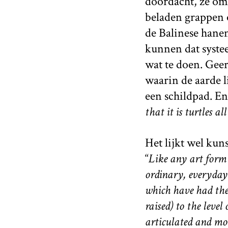
doordacht, ze oms
beladen grappen 
de Balinese hane
kunnen dat syste
wat te doen. Geer
waarin de aarde li
een schildpad. E
that it is turtles a
Het lijkt wel kuns
“
Like any art form 
ordinary, everyday 
which have had thei
raised) to the leve
articulated and mor