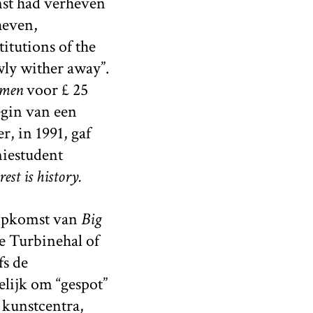
nst had verheven
heven,
itutions of the
owly wither away”.
emen
voor £ 25
egin van een
r, in 1991, gaf
iestudent
est is history.
 opkomst van
Big
de Turbinehal of
fs de
lijk om “gespot”
 kunstcentra,