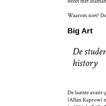
bezet met diaman
Waarom niet? Dat 
Big Art
De studen
history
De laatste avant-
(Allan Kaprow) e