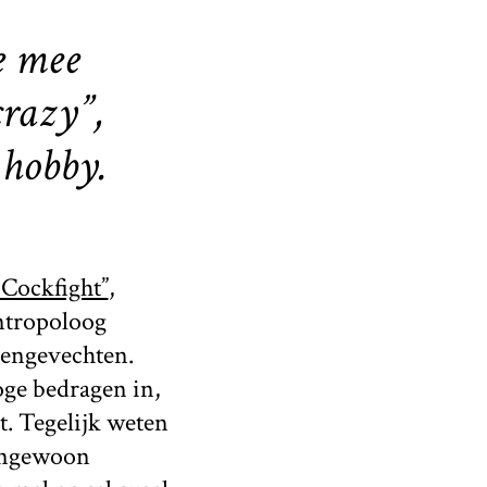
e mee
crazy”,
 hobby.
 Cockfight”
,
antropoloog
nengevechten.
oge bedragen in,
. Tegelijk weten
tengewoon