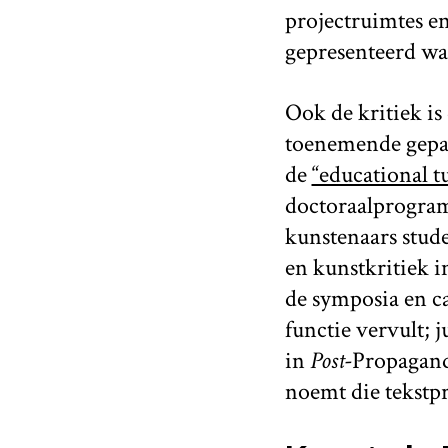
projectruimtes e
gepresenteerd wa
Ook de kritiek is
toenemende gepaa
de
“educational t
doctoraalprogra
kunstenaars stude
en kunstkritiek i
de symposia en ca
functie vervult; j
in
Post-
Propaganda
noemt die tekstp