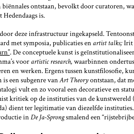
n biënnales ontstaan, bevolkt door curatoren, w
t Hedendaags is.
 door deze infrastructuur ingekapseld. Tentoons
rd met symposia, publicaties en
artist talks;
Iri
urn”
. De conceptuele kunst is geïnstitutionalisee
mma’s voor
artistic research,
waarbinnen
ondertus
ren en werken. Ergens tussen kunstfilosofie, ku
n is een subgenre van
Art Theory
ontstaan, dat m
talogi vult en zo vooral een decoratieve en sta
uist kritiek op de instituties van de kunstwereld (
) dient ter legitimatie van diezelfde institutie
roductie in
De Ja-Sprong
smalend een “rijstebrijbe