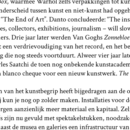
Box
, waarmee
Warhol zelfs verpakkingen tot ku
nderscheid tussen kunst en niet-kunst had opge
s “The End of Art”. Danto concludeerde: “The inst
es, collectors, exhibitions, journalism – will sl
nders. Drie jaar later werden Van Goghs
Zonneblo
 een verdrievoudiging van het record, en het b
g die nog steeds voortduurt. Alweer vier jaar late
les Saatchi de toen nog onbekende kunstacadem
 blanco cheque voor een nieuw kunstwerk.
The r
en van het kunstbegrip heeft bijgedragen aan de
ij kun je nog op zolder maken. Installaties voor 
en aanzienlijk meer materiaal en kapitaal. Zel
 zijn nu gevuld met spektakelstukken, noodzake
naast de musea en galeries een infrastructuur van