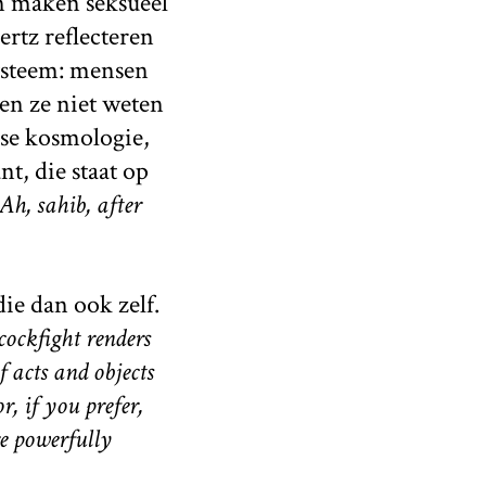
en maken seksueel
rtz reflecteren
ysteem: mensen
en ze niet weten
ase kosmologie,
nt, die staat op
Ah, sahib, after
die dan ook zelf.
cockfight renders
 acts and objects
, if you prefer,
re powerfully