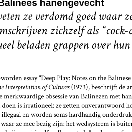
 Balinees hanengevecht
eten ze verdomd goed waar z
omschrijven zichzelf als “cock-
eel beladen grappen over hun
geworden essay
“Deep Play: Notes on the Balinese
e Interpretation of Cultures
(1973), beschrijft de 
de merkwaardige obsessie van Balinezen met ha
doen is irrationeel: ze zetten onverantwoord h
n illegaal en worden soms hardhandig onderdrukt
waar ze mee bezig zijn: het wedsysteem is bui