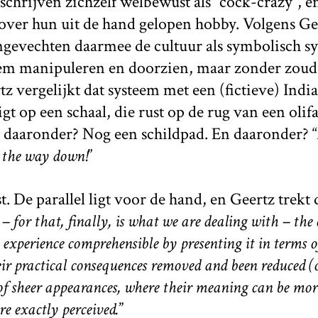
chrijven zichzelf welbewust als “cock-crazy”, 
over hun uit de hand gelopen hobby. Volgens Gee
ngevechten daarmee de cultuur als symbolisch s
em manipuleren en doorzien, maar zonder zoud
tz vergelijkt dat systeem met een (fictieve) Indi
gt op een schaal, die rust op de rug van een olifa
n daaronder? Nog een schildpad. En daaronder? “
ll the way down!
”
t. De parallel ligt voor de hand, en Geertz trekt 
– for that, finally, is what we are dealing with – the 
experience comprehensible by presenting it in terms of
r practical consequences removed and been reduced (or
l of sheer appearances, where their meaning can be mo
e exactly perceived.
”