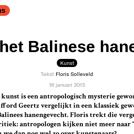
ns
 het Balinese han
Kunst
Tekst
Floris Solleveld
16 januari 2013
 kunst is een antropologisch mysterie gew
ifford Geertz vergelijkt in een klassiek ge
alinees hanengevecht. Floris trekt die verg
itiek: antropologen kijken niet meer naar 
we dan nog wel zo over kunstenaars?