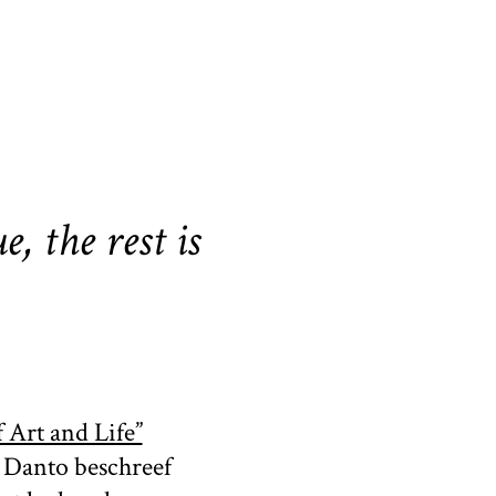
ue,
the rest is
f Art and Life”
 Danto beschreef