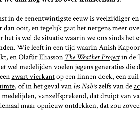
t in de eenentwintigste eeuw is veelzijdiger en
an ooit, en tegelijk gaat het nergens meer over
 het is wel de situatie waarin we ons sinds het 
nden. Wie leeft in een tijd waarin Anish Kapoo
kt, en Olafúr Eliasson
The Weather Project
in de 
t wel medelijden voelen jegens generaties die 
 een
zwart vierkant
op een linnen doek, een zuil
uimte
, of in het geval van
les Nabis
zelfs van de
ac
n medelijden, vanzelfsprekend, dat druipt van val
lemaal maar opnieuw ontdekken, dat zou zovee