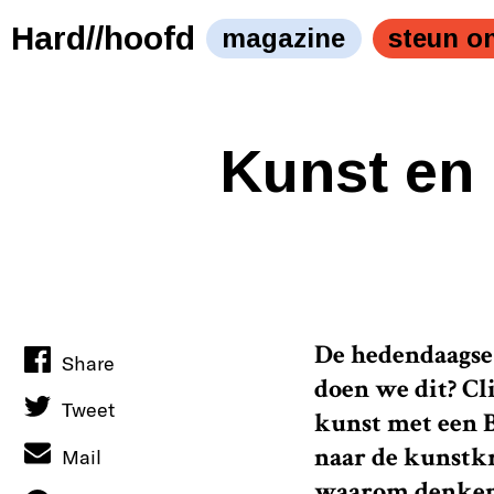
Hard//hoofd
magazine
steun o
Kunst en
De hedendaagse
Share
doen we dit? Cl
Tweet
kunst met een B
naar de kunstkr
Mail
waarom denken 