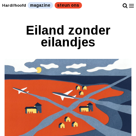
magazine
steun ons
Hard//hoofd
Eiland zonder
eilandjes